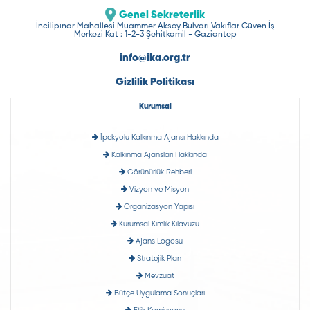
Genel Sekreterlik
İncilipınar Mahallesi Muammer Aksoy Bulvarı Vakıflar Güven İş
Merkezi Kat : 1-2-3 Şehitkamil - Gaziantep
info@ika.org.tr
Gizlilik Politikası
Kurumsal
İpekyolu Kalkınma Ajansı Hakkında
Kalkınma Ajansları Hakkında
Görünürlük Rehberi
Vizyon ve Misyon
Organizasyon Yapısı
Kurumsal Kimlik Kılavuzu
Ajans Logosu
Stratejik Plan
Mevzuat
Bütçe Uygulama Sonuçları