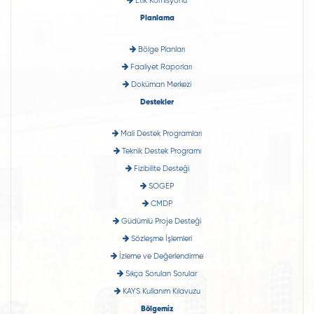
Etik Komisyonu
Planlama
Bölge Planları
Faaliyet Raporları
Doküman Merkezi
Destekler
Mali Destek Programları
Teknik Destek Programı
Fizibilite Desteği
SOGEP
CMDP
Güdümlü Proje Desteği
Sözleşme İşlemleri
İzleme ve Değerlendirme
Sıkça Sorulan Sorular
KAYS Kullanım Kılavuzu
Bölgemiz