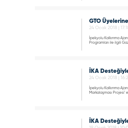
GTO Üyelerine
24 Ocak 2018 | 17:1
İpekyolu Kalkınma Ajansı
Programları ile ilgili G
İKA Desteğiyl
24 Ocak 2018 | 16:
İpekyolu Kalkınma Ajan
Markalaşması Projesi’ e
İKA Desteğiyl