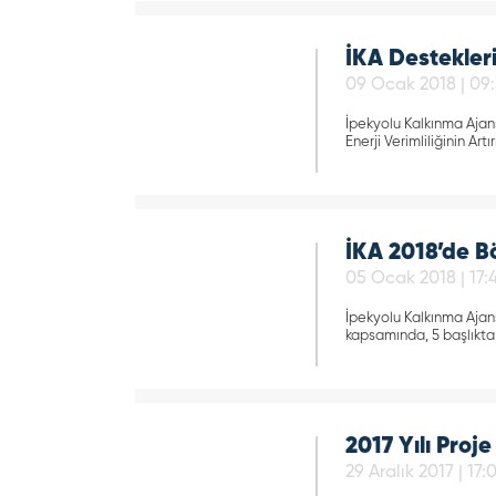
İKA Destekler
09 Ocak 2018 | 09
İpekyolu Kalkınma Ajansı
Enerji Verimliliğinin Art
İKA 2018’de B
05 Ocak 2018 | 17:
İpekyolu Kalkınma Ajansı
kapsamında, 5 başlıkta
2017 Yılı Proje 
29 Aralık 2017 | 17: