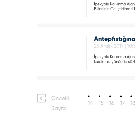
İpekyolu Kalkınma Ajansı
Bilincinin Geliştirilmes
Antepfıstığına
25 Aralık 2017 | 10:
İpekyolu Kalkınma Ajans
kurulması yönünde sözl
Önceki
14
15
16
17
1
Sayfa