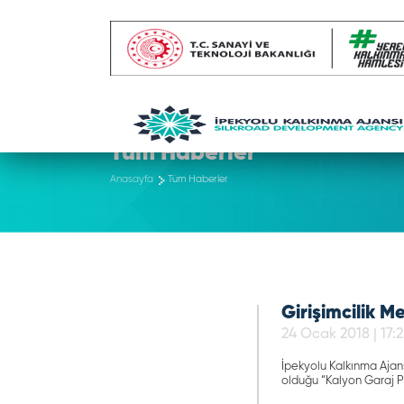
Tüm Haberler
Anasayfa
Tüm Haberler
Girişimcilik M
24 Ocak 2018 | 17:
İpekyolu Kalkınma Ajan
olduğu “Kalyon Garaj Pr