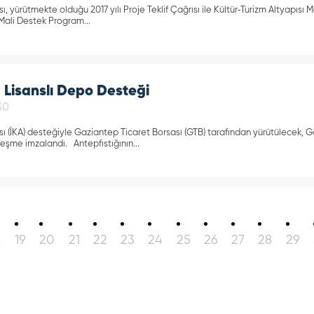
, yürütmekte olduğu 2017 yılı Proje Teklif Çağrısı ile Kültür‐Turizm Altyapısı 
i Mali Destek Program...
 Lisanslı Depo Desteği
30
ı (İKA) desteğiyle Gaziantep Ticaret Borsası (GTB) tarafından yürütülecek, Ga
eşme imzalandı. Antepfıstığının...
8
19
20
21
22
23
24
25
26
27
28
29