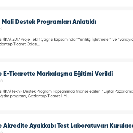
 Mali Destek Programları Anlatıldı
8
 (İKA), 2017 Proje Teklif Çağrısı kapsamında “Yenilikçi İşletmeler” ve “Sanayide
aziantep Ticaret Odası...
e E-Ticarette Markalaşma Eğitimi Verildi
26
sı (İKA) Teknik Destek Programı kapsamında finanse edilen “Dijital Pazarlama
ğitim programı, Gaziantep Ticaret İl M...
e Akredite Ayakkabı Test Laboratuvarı Kurulac