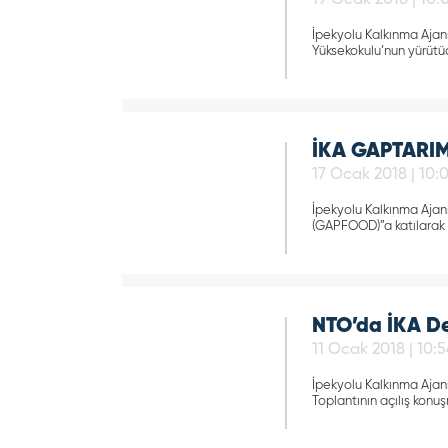
19 Ocak 2018 | 10:
İpekyolu Kalkınma Ajan
Yüksekokulu’nun yürütüc
İKA GAPTARIM
17 Ocak 2018 | 10:
İpekyolu Kalkınma Ajansı
(GAPFOOD)”a katılarak s
NTO’da İKA Des
11 Ocak 2018 | 10:5
İpekyolu Kalkınma Ajans
Toplantının açılış konuş