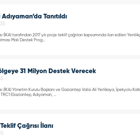
i Adıyaman’da Tanıtıldı
:35
 (İKA) tarafından 2017 yılı proje teklif çağrıları kapsamında ilan edilen Yenil
ırılması Mali Destek Prog...
ölgeye 31 Milyon Destek Verecek
45
 (İKA) Yönetim Kurulu Başkanı ve Gaziantep Valisi Ali Yerlikaya, İpekyolu Kalkın
 TRC1 (Gaziantep, Adıyaman, ...
Teklif Çağrısı İlanı
00