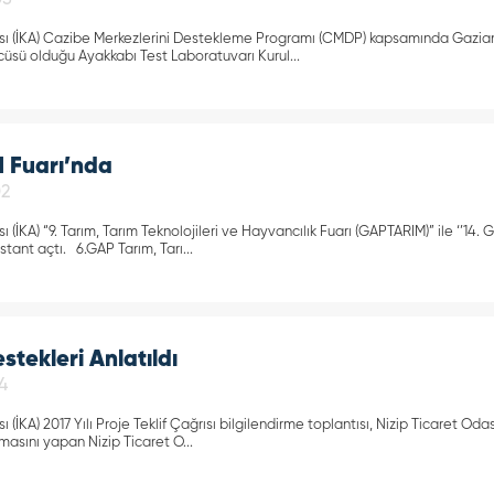
05
sı (İKA) Cazibe Merkezlerini Destekleme Programı (CMDP) kapsamında Gazia
üsü olduğu Ayakkabı Test Laboratuvarı Kurul...
 Fuarı’nda
02
 (İKA) “9. Tarım, Tarım Teknolojileri ve Hayvancılık Fuarı (GAPTARIM)” ile ‘’14.
tant açtı. 6.GAP Tarım, Tarı...
tekleri Anlatıldı
4
ı (İKA) 2017 Yılı Proje Teklif Çağrısı bilgilendirme toplantısı, Nizip Ticaret O
masını yapan Nizip Ticaret O...