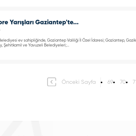
e Yarışları Gaziantep'te...
4
lediyesi ev sahipliğinde, Gaziantep Valiliği İl Özel İdaresi; Gaziantep, Gazik
 Şehitkamil ve Yavuzeli Belediyeleri;...
Önceki Sayfa
69
70
7