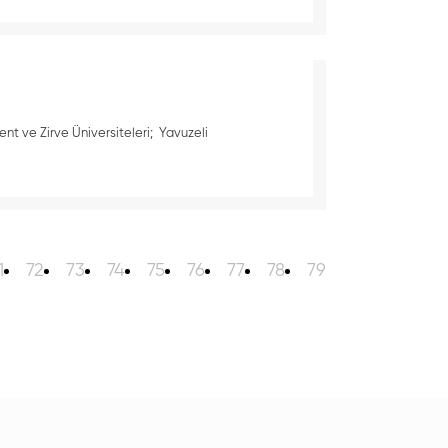
ent ve Zirve Üniversiteleri; Yavuzeli
1
72
73
74
75
76
77
78
79