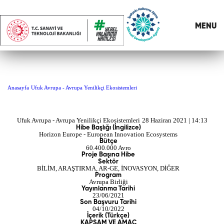
MENU
Ufuk Avrupa - Avrupa Yenilikçi
Ekosistemleri
Anasayfa
Ufuk Avrupa - Avrupa Yenilikçi Ekosistemleri
Ufuk Avrupa - Avrupa Yenilikçi Ekosistemleri
28 Haziran 2021 | 14:13
Hibe Başlığı (İngilizce)
Horizon Europe - European Innovation Ecosystems
Bütçe
60.400.000 Avro
Proje Başına Hibe
Sektör
BİLİM, ARAŞTIRMA, AR-GE, İNOVASYON, DİĞER
Program
Avrupa Birliği
Yayınlanma Tarihi
23/06/2021
Son Başvuru Tarihi
04/10/2022
İçerik (Türkçe)
KAPSAM VE AMAÇ