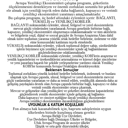
Avrupa Yenilikçi Ekosistemleri çalışma programı, şirketlerin
ölçeklenmesini destekleyen ve önemli zorlukları sorumlu bir şekilde
ele almak için yeniliği teşvik eden daha bağlantılı, kapsayıcı ve verimli
yenilikçi ekosistemleri yaratmayı amaçlamaktadır.
Bu çalışma programı, üç hedef altındaki eylemleri içerir: BAĞLANTI,
YÜKSELİŞ ve YENİLİKÇİ KOBİLER.
BAĞLANTI noktasındaki eylemler, ulusal, bölgesel ve yerel ekosistemlerin
mevcut güçlü yönlerinden yararlanarak Avrupa genelinde birbirine bağlı,
kapsayıcı, yenilikçi ekosistemleri oluşturmaya odaklanmaktadır ve tüm aktörlerin
ve bölgelerin yeşil, dijital ve sosyal geçişler ile Avrupa Araştırma Alanı dahil
olmak üzere toplumun yararına yönelik ortak hedefler belirleme, üstlenme ve elde
etme konusundaki katılımını teşvik etmektedir.
YÜKSELİŞ noktasındaki eylemler, yüksek toplumsal değere sahip, sürdürülebilir
işlerin büyümesi için yenilikçi ekosistemler içinde ağ bağlantılarının
güçlendirilmesine odaklanmaktadır.
YENİLİKÇİ KOBİLER noktasındaki eylemler, yenilikçi KOBİ'lerin araştırma ve
yenilik kapasitelerini ve üretkenliklerini artırmalarına ve küresel değer zincirlerine
ve yeni pazarlara başarılı bir şekilde yerleşmelerine yardımcı olacak Yenilikçi
KOBİ'ler konusunda Avrupa Ortaklığını destekleyecektir.
Beklenen Sonuçlar
Toplumsal zorluklara yönelik kolektif hedefler belirlemek, üstlenmek ve bunlara
ulaşmak için Avrupa çapında, ulusal, bölgesel ve yerel ekosistemlerin mevcut
güçlü yanlarından yararlanan ve daha az temsil edilen, yenilikçilik alanında daha az
gelişmiş paydaşlara destek olan Avrupa çapında birbirine bağlı, kapsayıcı ve daha
verimli yenilik ekosistemler ortaya çıkarmak,
Mevcut ve gelişmekte olan yenilikçileri ve şirketleri destekleme kapasitelerini
güçlendirerek yenilik ekosistemler içinde gelişmiş ağ bağlantısı
Daha kapsayıcı ve cinsiyet eşitliğine dayalı yenilikçi ekosistemler
Avrupa yenilikçi ekosisteminin dayanıklılığının güçlendirilmesi
UYGUNLUK & KATILIM KOŞULLARI
Fon almaya hak kazanabilmek için, başvuru sahiplerinin uygun
ülkelerden birinde kurulmuş olması gerekir:
Avrupa Birliği Üye Devletleri,
Üye Devletlere bağlı Denizaşırı Ülkeler ve Bölgeler,
Ufuk Avrupa Programı ile asosiye ülkeler
Düşük ve orta gelir düzeyindeki ülkeler