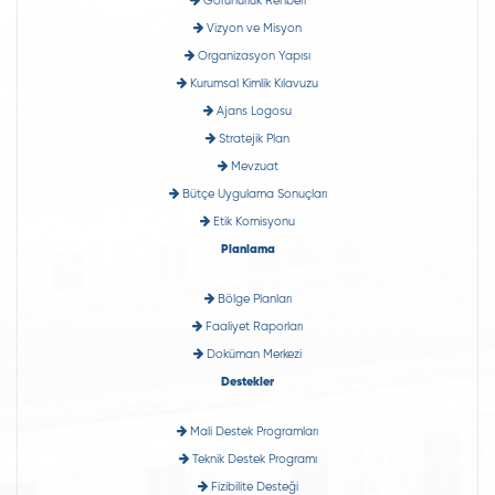
Görünürlük Rehberi
Vizyon ve Misyon
Organizasyon Yapısı
Kurumsal Kimlik Kılavuzu
Ajans Logosu
Stratejik Plan
Mevzuat
Bütçe Uygulama Sonuçları
Etik Komisyonu
Planlama
Bölge Planları
Faaliyet Raporları
Doküman Merkezi
Destekler
Mali Destek Programları
Teknik Destek Programı
Fizibilite Desteği