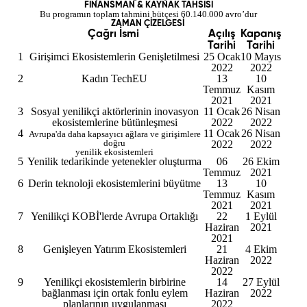
FİNANSMAN & KAYNAK TAHSİSİ
Bu programın toplam tahmini bütçesi 60.140.000 avro’dur
ZAMAN ÇİZELGESİ
Çağrı İsmi
Açılış
Kapanış
Tarihi
Tarihi
1
Girişimci Ekosistemlerin Genişletilmesi
25 Ocak
10 Mayıs
2022
2022
2
Kadın TechEU
13
10
Temmuz
Kasım
2021
2021
3
Sosyal yenilikçi aktörlerinin inovasyon
11 Ocak
26 Nisan
ekosistemlerine bütünleşmesi
2022
2022
4
11 Ocak
26 Nisan
Avrupa'da daha kapsayıcı ağlara ve girişimlere
doğru
2022
2022
yenilik ekosistemleri
5
Yenilik tedarikinde yetenekler oluşturma
06
26 Ekim
Temmuz
2021
6
Derin teknoloji ekosistemlerini büyütme
13
10
Temmuz
Kasım
2021
2021
7
Yenilikçi KOBİ'lerde Avrupa Ortaklığı
22
1 Eylül
Haziran
2021
2021
8
Genişleyen Yatırım Ekosistemleri
21
4 Ekim
Haziran
2022
2022
9
Yenilikçi ekosistemlerin birbirine
14
27 Eylül
bağlanması için ortak fonlu eylem
Haziran
2022
planlarının uygulanması
2022