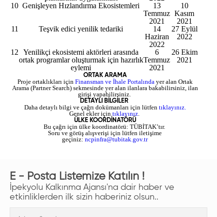
10
Genişleyen Hızlandırma Ekosistemleri
13
10
Temmuz
Kasım
2021
2021
11
Teşvik edici yenilik tedariki
14
27 Eylül
Haziran
2022
2022
12
Yenilikçi ekosistemi aktörleri arasında
6
26 Ekim
ortak programlar oluşturmak için hazırlık
Temmuz
2021
eylemi
2021
ORTAK ARAMA
Proje ortaklıkları için
Finansman ve İhale Portalında
yer alan Ortak
Arama (Partner Search) sekmesinde yer alan ilanlara bakabilirsiniz, ilan
girişi yapabilirsiniz.
DETAYLI BİLGİLER
Daha detaylı bilgi ve çağrı dokümanları için lütfen
tıklayınız.
Genel ekler için
tıklayınız
.
ÜLKE KOORDİNATÖRÜ
Bu çağrı için ülke koordinatörü: TÜBİTAK’tır.
Soru ve görüş alışverişi için lütfen iletişime
geçiniz:
ncpinfra@tubitak.gov.tr
E - Posta Listemize Katılın !
İpekyolu Kalkınma Ajansı'na dair haber ve
etkinliklerden ilk sizin haberiniz olsun..