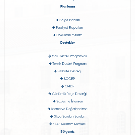
Planlama
Bölge Planları
Faaliyet Raporları
Doküman Merkezi
Destekler
Mali Destek Programları
Teknik Destek Programı
Fizibilite Desteği
SOGEP
CMDP
Güdümlü Proje Desteği
Sözleşme İşlemleri
İzleme ve Değerlendirme
Sıkça Sorulan Sorular
KAYS Kullanım Kılavuzu
Bölgemiz