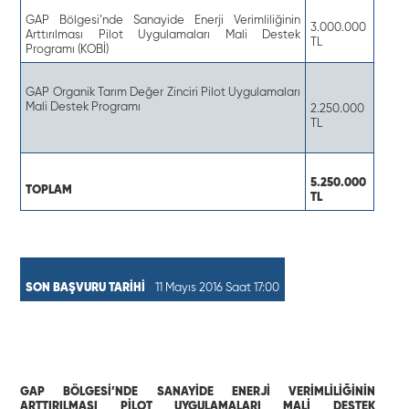
GAP Bölgesi’nde Sanayide Enerji Verimliliğinin
3.000.000
Arttırılması Pilot Uygulamaları Mali Destek
TL
Programı (KOBİ)
GAP Organik Tarım Değer Zinciri Pilot Uygulamaları
Mali Destek Programı
2.250.000
TL
5.250.000
TOPLAM
TL
SON BAŞVURU TARİHİ
11 Mayıs 2016 Saat 17:00
GAP BÖLGESİ’NDE SANAYİDE ENERJİ VERİMLİLİĞİNİN
ARTTIRILMASI PİLOT UYGULAMALARI MALİ DESTEK