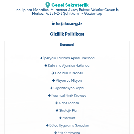
Genel Sekreterlik
İncilipınar Mahallesi Muammer Aksoy Bulvarı Vakıflar Güven İş
Merkezi Kat : 1-2-3 Şehitkamil - Gaziantep
info@ika.org.tr
Gizlilik Politikası
Kurumsal
İpekyolu Kalkınma Ajansı Hakkında
Kalkınma Ajansları Hakkında
Görünürlük Rehberi
Vizyon ve Misyon
Organizasyon Yapısı
Kurumsal Kimlik Kılavuzu
Ajans Logosu
Stratejik Plan
Mevzuat
Bütçe Uygulama Sonuçları
Etik Komisyonu