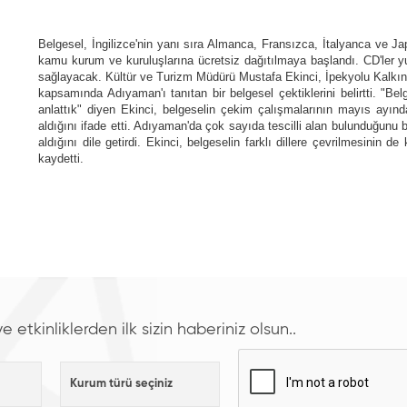
Belgesel, İngilizce'nin yanı sıra Almanca, Fransızca, İtalyanca ve Jap
kamu kurum ve kuruluşlarına ücretsiz dağıtılmaya başlandı. CD'ler yur
sağlayacak. Kültür ve Turizm Müdürü Mustafa Ekinci, İpekyolu Kalkınma
kapsamında Adıyaman'ı tanıtan bir belgesel çektiklerini belirtti. "Be
anlattık" diyen Ekinci, belgeselin çekim çalışmalarının mayıs ayın
aldığını ifade etti. Adıyaman'da çok sayıda tescilli alan bulunduğunu b
aldığını dile getirdi. Ekinci, belgeselin farklı dillere çevrilmesinin 
kaydetti.
etkinliklerden ilk sizin haberiniz olsun..