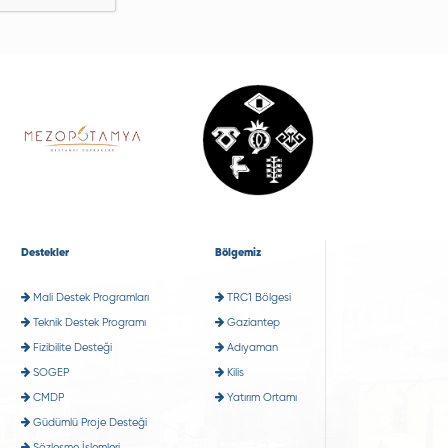
Destekler
Bölgemiz
Mali Destek Programları
TRC1 Bölgesi
Teknik Destek Programı
Gaziantep
Fizibilite Desteği
Adıyaman
SOGEP
Kilis
CMDP
Yatırım Ortamı
Güdümlü Proje Desteği
Sözleşme İşlemleri