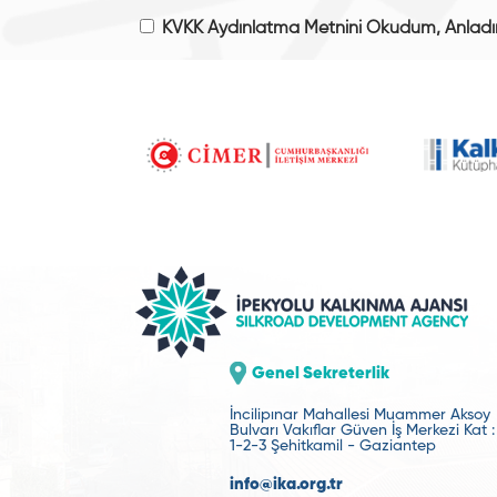
KVKK Aydınlatma Metnini Okudum, Anlad
Genel Sekreterlik
İncilipınar Mahallesi Muammer Aksoy
Bulvarı Vakıflar Güven İş Merkezi Kat :
1-2-3 Şehitkamil - Gaziantep
info@ika.org.tr