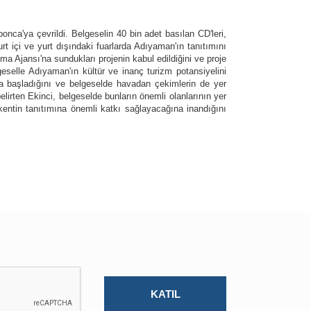
onca'ya çevrildi. Belgeselin 40 bin adet basılan CD'leri,
t içi ve yurt dışındaki fuarlarda Adıyaman'ın tanıtımını
 Ajansı'na sundukları projenin kabul edildiğini ve proje
lgeselle Adıyaman'ın kültür ve inanç turizm potansiyelini
da başladığını ve belgeselde havadan çekimlerin de yer
elirten Ekinci, belgeselde bunların önemli olanlarının yer
de kentin tanıtımına önemli katkı sağlayacağına inandığını