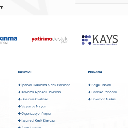
ım.
Kurumsal
Planlama
İpekyolu Kalkınma Ajansı Hakkında
Bölge Planları
Kalkınma Ajansları Hakkında
Faaliyet Raporları
Görünürlük Rehberi
Doküman Merkezi
Vizyon ve Misyon
Organizasyon Yapısı
Kurumsal Kimlik Kılavuzu
Ajans Logosu