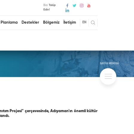
Bizi
Takip
Edin!
Planlama
Destekler
Bölgemiz
İletişim
EN
SAYFA MENÜSÜ
ıtım Projesi" çerçevesinde, Adıyaman'ın önemli kültür
landı.