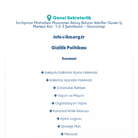
Genel Sekreterlik
İncilipınar Mahallesi Muammer Aksoy Bulvarı Vakıflar Güven İş
Merkezi Kat : 1-2-3 Şehitkamil - Gaziantep
info@ika.org.tr
Gizlilik Politikası
Kurumsal
İpekyolu Kalkınma Ajansı Hakkında
Kalkınma Ajansları Hakkında
Görünürlük Rehberi
Vizyon ve Misyon
Organizasyon Yapısı
Kurumsal Kimlik Kılavuzu
Ajans Logosu
Stratejik Plan
Mevzuat