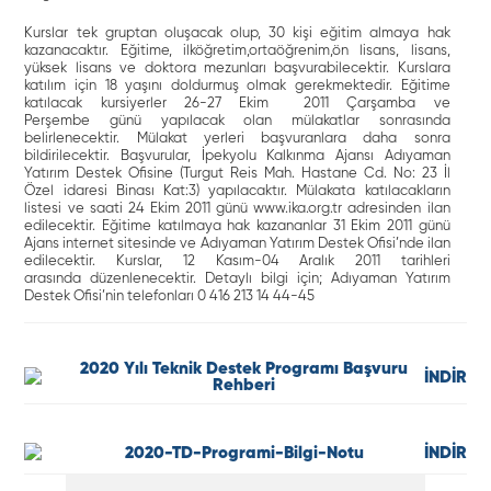
Kurslar tek gruptan oluşacak olup, 30 kişi eğitim almaya hak
kazanacaktır. Eğitime, ilköğretim,ortaöğrenim,ön lisans, lisans,
yüksek lisans ve doktora mezunları başvurabilecektir. Kurslara
katılım için 18 yaşını doldurmuş olmak gerekmektedir. Eğitime
katılacak kursiyerler 26-27 Ekim 2011 Çarşamba ve
Perşembe günü yapılacak olan mülakatlar sonrasında
belirlenecektir. Mülakat yerleri başvuranlara daha sonra
bildirilecektir. Başvurular, İpekyolu Kalkınma Ajansı Adıyaman
Yatırım Destek Ofisine (Turgut Reis Mah. Hastane Cd. No: 23 İl
Özel idaresi Binası Kat:3) yapılacaktır. Mülakata katılacakların
listesi ve saati 24 Ekim 2011 günü www.ika.org.tr adresinden ilan
edilecektir. Eğitime katılmaya hak kazananlar 31 Ekim 2011 günü
Ajans internet sitesinde ve Adıyaman Yatırım Destek Ofisi’nde ilan
edilecektir. Kurslar, 12 Kasım-04 Aralık 2011 tarihleri
arasında düzenlenecektir. Detaylı bilgi için; Adıyaman Yatırım
Destek Ofisi’nin telefonları 0 416 213 14 44-45
2020 Yılı Teknik Destek Programı Başvuru
İNDİR
Rehberi
2020-TD-Programi-Bilgi-Notu
İNDİR