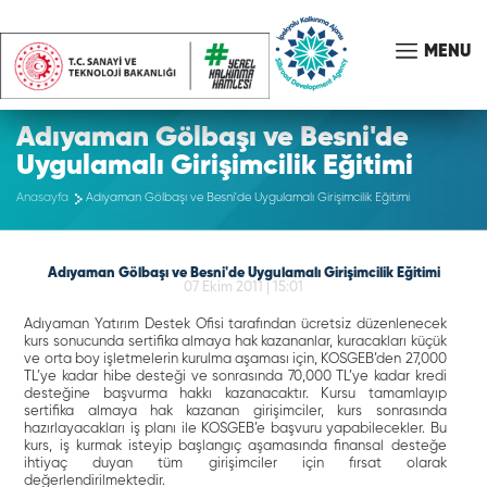
MENU
Adıyaman Gölbaşı ve Besni'de
Uygulamalı Girişimcilik Eğitimi
Anasayfa
Adıyaman Gölbaşı ve Besni'de Uygulamalı Girişimcilik Eğitimi
Adıyaman Gölbaşı ve Besni'de Uygulamalı Girişimcilik Eğitimi
07 Ekim 2011 | 15:01
Adıyaman Yatırım Destek Ofisi tarafından ücretsiz düzenlenecek
kurs sonucunda sertifika almaya hak kazananlar, kuracakları küçük
ve orta boy işletmelerin kurulma aşaması için, KOSGEB’den 27,000
TL’ye kadar hibe desteği ve sonrasında 70,000 TL’ye kadar kredi
desteğine başvurma hakkı kazanacaktır. Kursu tamamlayıp
sertifika almaya hak kazanan girişimciler, kurs sonrasında
hazırlayacakları iş planı ile KOSGEB’e başvuru yapabilecekler. Bu
kurs, iş kurmak isteyip başlangıç aşamasında finansal desteğe
ihtiyaç duyan tüm girişimciler için fırsat olarak
değerlendirilmektedir.