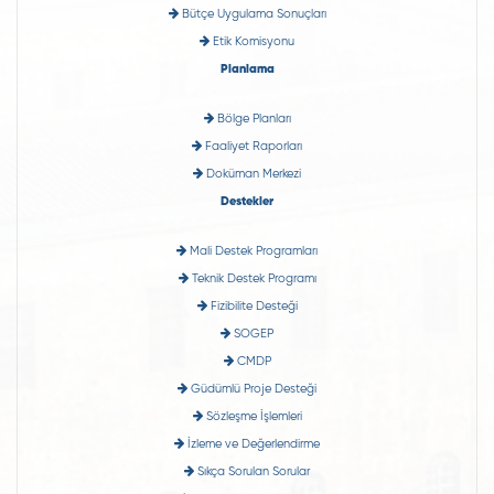
Bütçe Uygulama Sonuçları
Etik Komisyonu
Planlama
Bölge Planları
Faaliyet Raporları
Doküman Merkezi
Destekler
Mali Destek Programları
Teknik Destek Programı
Fizibilite Desteği
SOGEP
CMDP
Güdümlü Proje Desteği
Sözleşme İşlemleri
İzleme ve Değerlendirme
Sıkça Sorulan Sorular