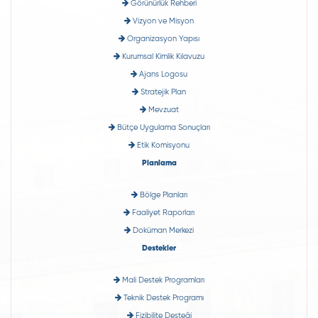
Görünürlük Rehberi
Vizyon ve Misyon
Organizasyon Yapısı
Kurumsal Kimlik Kılavuzu
Ajans Logosu
Stratejik Plan
Mevzuat
Bütçe Uygulama Sonuçları
Etik Komisyonu
Planlama
Bölge Planları
Faaliyet Raporları
Doküman Merkezi
Destekler
Mali Destek Programları
Teknik Destek Programı
Fizibilite Desteği