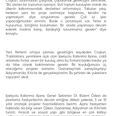
Coşkun, usanmadan çalışmak, çabalamak gerektiğini belirterek,
"Biz üreten bir toplumun üyesiyiz. Sivil toplum kuruluşları olarak da
ülkenin kalkınmasındaki destekleri arttırmalıyız. Tabuları yıkıp,
herkesin yeni bir proje üretmeye başlaması, kendini 'ne
yapmalıyım' diye sorgulaması gerekir. Çok iyi işler
yapacağımızdan eminim. Bizde o potansiyel var. Yeter ki
huzurumuz, birliğimiz bozulmasın. Bir arada yaşamaya devam
ederek inadına barışı, kardeşliği savunmamız gerekir" diye
konuştu.
Yeni fikirlerin ortaya çıkması gerektiğini kaydeden Coşkun,
"Farklılıklara, yeniliklere açık olan İpekyolu Kalkınma Ajansı, ciddi
anlamda fonlar veren bir kuruluş; ama bu fonlara banka kredisi ya
da hibe olarak bakılmaması gerekir. Bir koyduğumuza üç
alacağımız projeler üretelim. Gaziantep'teki sanayileşmeyi
Adıyaman'da, Kilis'te de gerçekleştirelim. Bu şehirleri de yukarılara
taşıyalım" dedi.
İpekyolu Kalkınma Ajansı Genel Sekreteri Dr. Bülent Özkan da
planlama faaliyetlerinin devam ettiğine dikkati çekerek, 5 ve 10
yıllık stratejik projeler hazırladıklarını belirtti. Ajans faaliyetleri
hakkında da bilgi veren Özkan, Gaziantep, Adıyaman ve Kilis'teki
turizm, ihracat ve sosyal yapı gibi bölgeye en çok katkıyı